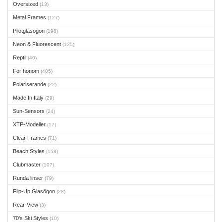
Oversized
(13)
Metal Frames
(127)
Pilotglasögon
(198)
Neon & Fluorescent
(135)
Reptil
(40)
För honom
(405)
Polariserande
(22)
Made In Italy
(29)
Sun-Sensors
(24)
XTP-Modeller
(17)
Clear Frames
(71)
Beach Styles
(158)
Clubmaster
(107)
Runda linser
(79)
Flip-Up Glasögon
(28)
Rear-View
(3)
70's Ski Styles
(10)