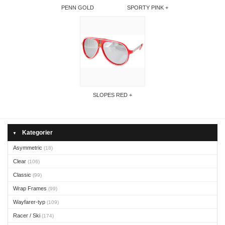
PENN GOLD
SPORTY PINK +
SLOPES RED +
Kategorier
▼
Asymmetric
(18)
Clear
(106)
Classic
(99)
Wrap Frames
(99)
Wayfarer-typ
(109)
Racer / Ski
(174)