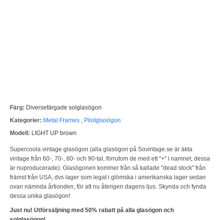
Färg:
Diversefärgade solglasögon
Kategorier:
Metal Frames
,
Pilotglasögon
Modell:
LIGHT UP brown
Supercoola vintage glasögon (alla glasögon på Sovintage.se är äkta
vintage från 60-, 70-, 80- och 90-tal, förrutom de med ett "+" i namnet, dessa
är nuproducerade). Glasögonen kommer från så kallade "dead stock" från
främst från USA, dvs lager som legat i glömska i amerikanska lager sedan
ovan nämnda årtionden, för att nu återigen dagens ljus. Skynda och fynda
dessa unika glasögon!
Just nu! Utförsäljning med 50% rabatt på alla glasögon och
solglasögon!