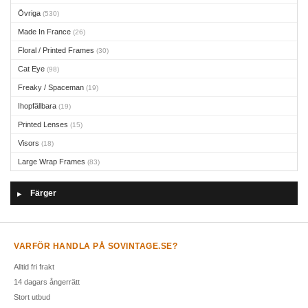
Övriga
(530)
Made In France
(26)
Floral / Printed Frames
(30)
Cat Eye
(98)
Freaky / Spaceman
(19)
Ihopfällbara
(19)
Printed Lenses
(15)
Visors
(18)
Large Wrap Frames
(83)
Färger
▶
VARFÖR HANDLA PÅ SOVINTAGE.SE?
Alltid fri frakt
14 dagars ångerrätt
Stort utbud