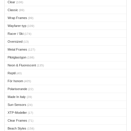
Clear
(106)
Classic
(99)
Wrap Frames
(99)
Wayfarer-typ
(109)
Racer / Ski
(174)
Oversized
(13)
Metal Frames
(127)
Pilotglasögon
(198)
Neon & Fluorescent
(135)
Reptil
(40)
För honom
(405)
Polariserande
(22)
Made In Italy
(29)
Sun-Sensors
(24)
XTP-Modeller
(17)
Clear Frames
(71)
Beach Styles
(158)