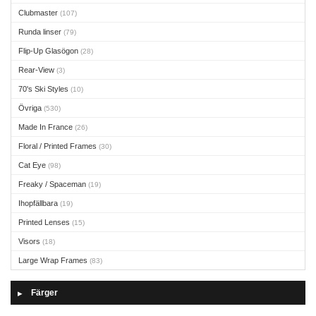
Clubmaster
(107)
Runda linser
(79)
Flip-Up Glasögon
(28)
Rear-View
(3)
70's Ski Styles
(10)
Övriga
(530)
Made In France
(26)
Floral / Printed Frames
(30)
Cat Eye
(98)
Freaky / Spaceman
(19)
Ihopfällbara
(19)
Printed Lenses
(15)
Visors
(18)
Large Wrap Frames
(83)
Färger
▶