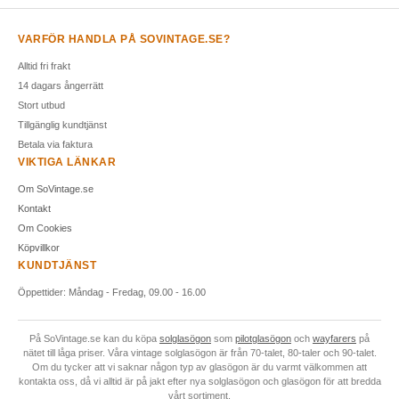
VARFÖR HANDLA PÅ SOVINTAGE.SE?
Alltid fri frakt
14 dagars ångerrätt
Stort utbud
Tillgänglig kundtjänst
Betala via faktura
VIKTIGA LÄNKAR
Om SoVintage.se
Kontakt
Om Cookies
Köpvillkor
KUNDTJÄNST
Öppettider: Måndag - Fredag, 09.00 - 16.00
På SoVintage.se kan du köpa
solglasögon
som
pilotglasögon
och
wayfarers
på
nätet till låga priser. Våra vintage solglasögon är från 70-talet, 80-taler och 90-talet.
Om du tycker att vi saknar någon typ av glasögon är du varmt välkommen att
kontakta oss, då vi alltid är på jakt efter nya solglasögon och glasögon för att bredda
vårt sortiment.