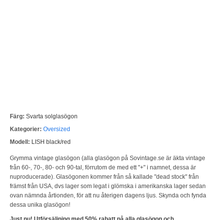
Färg:
Svarta solglasögon
Kategorier:
Oversized
Modell:
LISH black/red
Grymma vintage glasögon (alla glasögon på Sovintage.se är äkta vintage
från 60-, 70-, 80- och 90-tal, förrutom de med ett "+" i namnet, dessa är
nuproducerade). Glasögonen kommer från så kallade "dead stock" från
främst från USA, dvs lager som legat i glömska i amerikanska lager sedan
ovan nämnda årtionden, för att nu återigen dagens ljus. Skynda och fynda
dessa unika glasögon!
Just nu! Utförsäljning med 50% rabatt på alla glasögon och