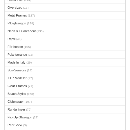
Oversized
(13)
Metal Frames
(127)
Pilotglasögon
(198)
Neon & Fluorescent
(135)
Reptil
(40)
För honom
(405)
Polariserande
(22)
Made In Italy
(29)
Sun-Sensors
(24)
XTP-Modeller
(17)
Clear Frames
(71)
Beach Styles
(158)
Clubmaster
(107)
Runda linser
(79)
Flip-Up Glasögon
(28)
Rear-View
(3)