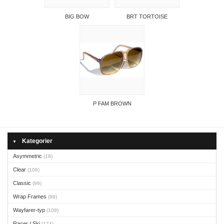
BIG BOW
BRT TORTOISE
P FAM BROWN
Kategorier
▼
Asymmetric
(18)
Clear
(106)
Classic
(99)
Wrap Frames
(99)
Wayfarer-typ
(109)
Racer / Ski
(174)