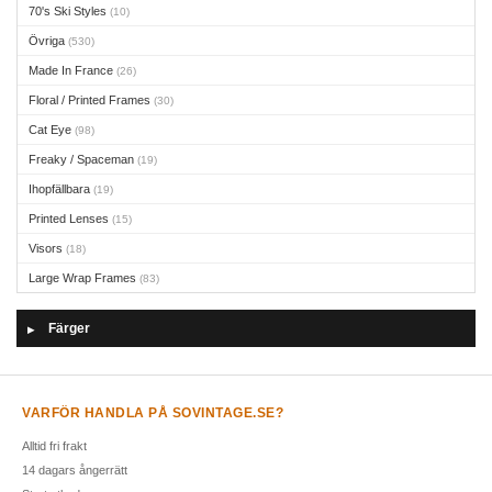
70's Ski Styles
(10)
Övriga
(530)
Made In France
(26)
Floral / Printed Frames
(30)
Cat Eye
(98)
Freaky / Spaceman
(19)
Ihopfällbara
(19)
Printed Lenses
(15)
Visors
(18)
Large Wrap Frames
(83)
Färger
▶
VARFÖR HANDLA PÅ SOVINTAGE.SE?
Alltid fri frakt
14 dagars ångerrätt