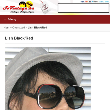
☰ Meny
Hem
»
Oversized
»
Lish Black/Red
Lish Black/Red